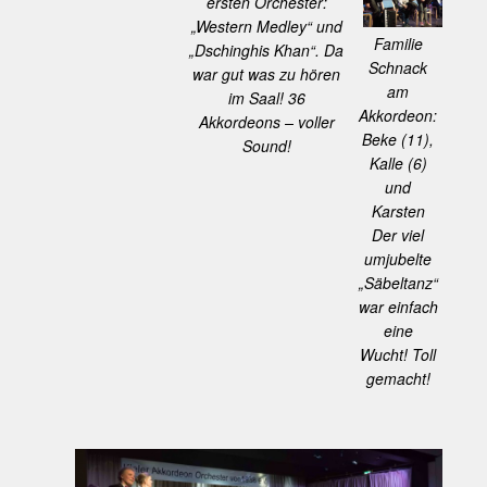
ersten Orchester:
„Western Medley“ und
Familie
„Dschinghis Khan“. Da
Schnack
war gut was zu hören
am
im Saal! 36
Akkordeon:
Akkordeons – voller
Beke (11),
Sound!
Kalle (6)
und
Karsten
Der viel
umjubelte
„Säbeltanz“
war einfach
eine
Wucht! Toll
gemacht!