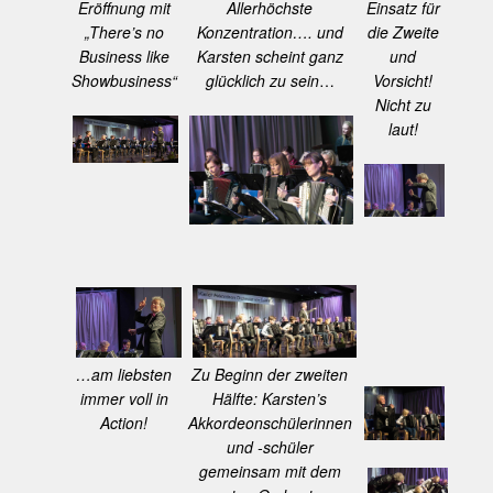
Einsatz für
Allerhöchste
Eröffnung mit
die Zweite
Konzentration…. und
„There’s no
und
Karsten scheint ganz
Business like
Vorsicht!
glücklich zu sein
…
Showbusiness“
Nicht zu
laut!
…am liebsten
Zu Beginn der zweiten
immer voll in
Hälfte: Karsten’s
Action!
Akkordeonschülerinnen
und -schüler
gemeinsam mit dem