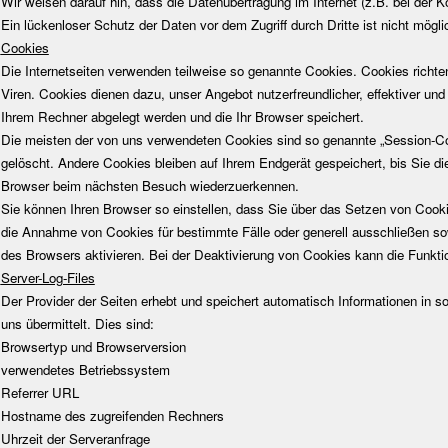
Wir weisen darauf hin, dass die Datenübertragung im Internet (z.B. bei der 
Ein lückenloser Schutz der Daten vor dem Zugriff durch Dritte ist nicht mögli
Cookies
Die Internetseiten verwenden teilweise so genannte Cookies. Cookies richt
Viren. Cookies dienen dazu, unser Angebot nutzerfreundlicher, effektiver und
Ihrem Rechner abgelegt werden und die Ihr Browser speichert.
Die meisten der von uns verwendeten Cookies sind so genannte „Session-C
gelöscht. Andere Cookies bleiben auf Ihrem Endgerät gespeichert, bis Sie d
Browser beim nächsten Besuch wiederzuerkennen.
Sie können Ihren Browser so einstellen, dass Sie über das Setzen von Cookie
die Annahme von Cookies für bestimmte Fälle oder generell ausschließen s
des Browsers aktivieren. Bei der Deaktivierung von Cookies kann die Funktio
Server-Log-Files
Der Provider der Seiten erhebt und speichert automatisch Informationen in s
uns übermittelt. Dies sind:
Browsertyp und Browserversion
verwendetes Betriebssystem
Referrer URL
Hostname des zugreifenden Rechners
Uhrzeit der Serveranfrage